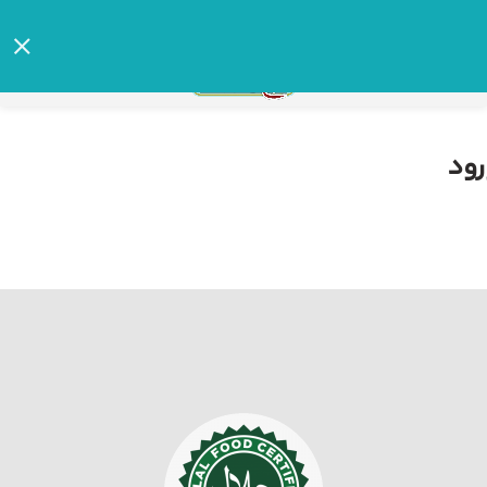
0
رود