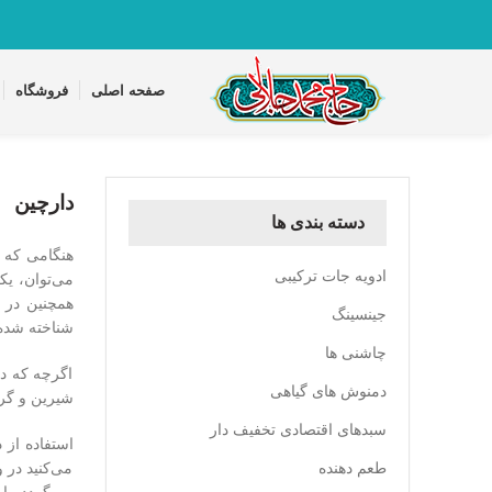
تماس با واحد پشتیبانی 09361163082
صفحه اصلی
فروشگاه
دارچین
دسته بندی ها
هنگامی که 
ادویه جات ترکیبی
می‌توان، یک
همچنین در ب
جینسینگ
شناخته شده‌ت
چاشنی ها
اگرچه که د
دمنوش های گیاهی
شیرین و گر
سبدهای اقتصادی تخفیف دار
استفاده از 
طعم دهنده
می‌کنید در 