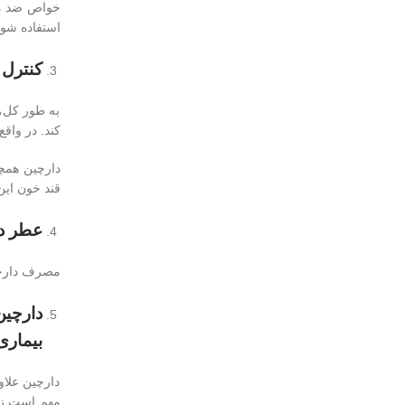
خواص ضد میک
استفاده شود
کنترل 
به طور کل، 
کند. در واق
قند خون این
عطر دا
مصرف دارچین
دارچین
بیماری
دارچین علاو
مهم است زیر