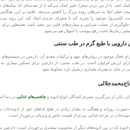
 کمک کنند. با از بین بردن صفرا، فیبر کمک می‌کند تا از صدمه‌ای که نمک‌ها
یجه خطر ابتلا به سرطان روده بزرگ را کاهش می‌دهد. علاوه بر این، هنگامی
ست کلسترول موجود را تجزیه کند تا صفرای جدیدی ایجاد کند. این روند می‌
 جلوگیری از تصلب شرایین و بیماری‌های قلبی نیز مفید باشد. همینطور برای مب
یشتر زمان‌ها باعث رفع یبوست یا اسهال هم می‌شود.
 دارویی با طبع گرم در طب سنتی
زای فعال موجود در روغن‌های مهم و ترکیبات مغذی آن، دارچین در سیستم‌های 
رای ارزش فراوان است. در طب سنتی، از دارچین برای تسکین بیماری به هنگا
در چای به همراه مقداری زنجبیل تازه مخلوط شود.
اج‌محمدجلالی
ان، یکی از بزرگترین مصرف‌کنندگان انواع ادویه و
چاشنی‌های غذایی
در دنیا ا
 صورت روزانه و هفتگی به مقدار زیادی در طبخ غذاهای خود از ادویه‌جات ب
ادویه‌جات در چرخه غذایی مردم از اهمیت خاص و ویژه‌ای برخوردار است.
ع ادویه که در بین ادویه‌های دیگر از محبوبیت بیشتری برخوردار است، دارچین م