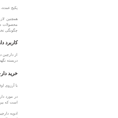
پکیج عمده، حاوی 6 بسته 100گرمی 
همچنین لاز
محصولات دار
چگونگی تخفی
کاربرد د
از دارچین د
دربسته نگهد
خرید دار
با آرزوی او
در مورد دار
است که بین ۰٫۵ تا ۱٪ از ترکیبات آن را تشکیل م
ادویه دارچی