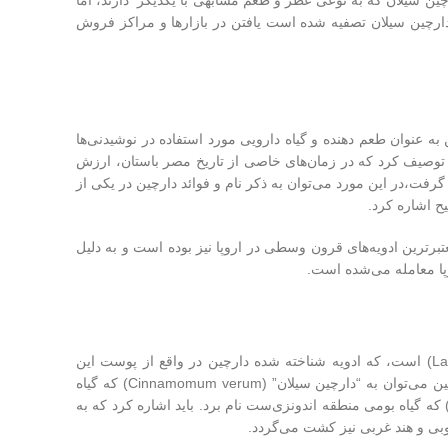
ین سیلان که به نوعی عطر و طعم مشابهی با یکدیگر دارند، اما
 دارچین سیلان تصفیه شده است یافتن در بازارها و مراکز فروش
به عنوان طعم دهنده و گیاه دارویی مورد استفاده در نوشیدنی‌ها
نه توصیف کرد که در زمان‌های خاصی از تاریخ مصر باستان، ارزش
 گرفت،در این مورد می‌توان به ذکر نام و فوائد دارچین در یکی از
برترین ادویه‌های قرون وسطی در اروپا نیز بوده است و به دلیل
وپا معامله می‌شده است.
گیاه دارچین (Cinnamomum)، درختی همیشه سبز و بوته‌ای، از خانواده لورها (Lauraceae) است، که ادویه شناخته شده دارچین در واقع از پوست این
درخت به دست می‌آید. گیاه دارچین چندین گونه مختلف دارد. از مهمترین انواع گیاه دارچین می‌توان به “دارچین سیلان” (Cinnamomum verum) که گیاه
ومی منطقه سریلانکا (سیلان سابق) است و “دارچین کاسیا” (Cinnamomum burmannii) که گیاه بومی منطقه اندونزی‌ست نام برد. باید اشاره کرد که به
وبی و هند غربی نیز کشت می‌گردد.