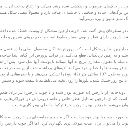
 برگ‌هایی ساده و ضخیم، با حاشیه‌ای صاف دارد و معمولاً بیضی شکل هستن
نگ سبز عمیق و تیره درمی‌آیند.
ه در سطرهای پیش گفته شد، ادویه دارچین متشکل از پوست خشک شده داخلی د
د. دارچین دارای عطر و بویی بسیار مطبوع است و طعم درونی شیرین و طبعی
 دارچین به این شکل است که، پرورش‌دهندگان محصول اصلی را در فصل مر
ستند و به زمین نزدیک‌اند، قطع می‌کنند. در فرآیند پرورش این گیاه، ابتدا شاخ
 میله یا مفتول، مقداری برنج به آنها میمالند تا پوست آنها شل شود. پس از
اقو پوست‌ها را جدا و خرد می‌کنند. لایه‌های برداشته شده از پوست درخت دارچ
آن، یک ماسوره به طول 107 سانتی متر (42 اینچ) را تشکیل می‌ده
یا پنج روز خشک شدن، بلورها را روی تخته می‌غلطانند تا سفت شوند و سپس آ
ع ادویه‌جات، از دارچین (به صورت پودر شده و یا چوب دارچین) نیز برای طعم
ن است که از دارچین به دلیل عطر خاص و طعم درونی‌اش در خوراکی‌هایی نظی
وان می‌شود. همچنین پودر دارچین جزء ترکیبات اصلی پودر کاری هست.
و صورت چوب یا پودر موجود است. اگر بخواهیم مقایسه‌ای بین دارچین به شکل 
 را می‌توان برای مدت طولانی‌تری نگهداری کرد، اما اگر چوب دارچین را 