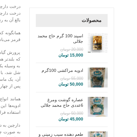
درخت دارچین
بالغ آن به ر
محصولات
همانگونه ک
اسپند 100 گرم حاج محمد
قرمز می‌باش
جلالی
20,000
تومان
پرورش گیاه
15,000
تومان
که بلندتر ه
به وسیله یک
ادویه مراکشی 100گرم
شل شد، با چ
55,000
تومان
50,000
تومان
پس از چهار 
همانند انوا
عصاره گوشت ومرغ
6عددی حاج محمد جلالی
ادویه‌ها ای
استفاده فرا
50,000
تومان
45,000
تومان
دارچین به د
به صورت چوب
طعم دهنده سیب زمینی و