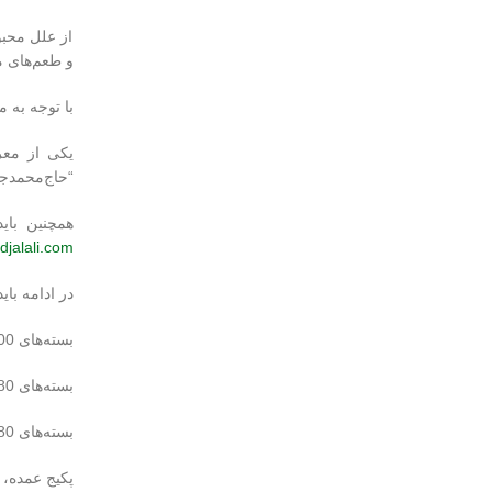
از علل محبو
و طعم‌های م
با توجه به م
یکی از معرو
“حاج‌محمدجل
همچنین بای
jalali.com
در ادامه با
بسته‌های 100 گرمی دارچین آسیاب شده
بسته‌های 80 گرمی چوب دارچین معمولی
بسته‌های 80 گرمی چوب دارچین لوله‌ای
پکیج عمده، حاوی 12 بسته‌ 100گرمی