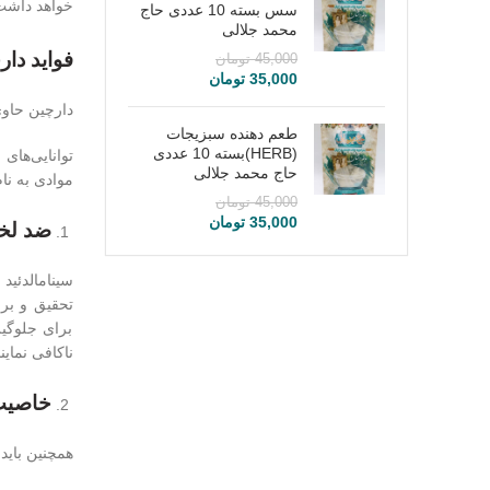
خواهد داشت
سس بسته 10 عددی حاج
محمد جلالی
فواید دار
45,000
تومان
35,000
تومان
دارچین حاوی 0.5 تا 1 درصد روغن ضروری است که ترکیب اصلی آن، ما
طعم دهنده سبزیجات
(HERB)بسته 10 عددی
توانایی‌های
حاج محمد جلالی
موادی به نا
45,000
تومان
35,000
تومان
ضد لخ
سینامالدئید
تحقیق و بر
برای جلوگیر
ناکافی نمای
خاصیت
همچنین باید