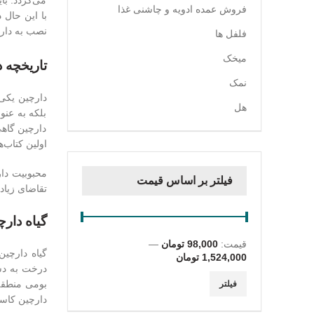
می‌گردد. با
فروش عمده ادویه و چاشنی غذا
با این حال 
نصب به دار
فلفل ها
میخک
تاریخچه 
نمک
دارچین یکی 
هل
بلکه به عنو
دارچین گاهی
اولین کتاب‌های مرب
محبوبیت دار
فیلتر بر اساس قیمت
تقاضای زیاد
گیاه دارچ
قیمت:
98,000 تومان
—
1,524,000 تومان
حداقل
حداکثر
فیلتر
قیمت
قیمت
دارچین کاسی