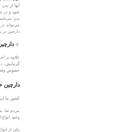
آنها از بدن
شود و در نت
بدن می‌بای
می‌تواند در
دارچین در ب
دارچین
علاوه بر اج
گرمایش، دا
خصوص وقتی 
دارچین ح
کشور ما ایر
مردم ما، به
وجود انواع 
یکی از انوا