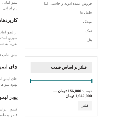
لیمو امانی ب
فروش عمده ادویه و چاشنی غذا
نام ایرانی
i
فلفل ها
کاربردها
میخک
نمک
از لیمو اما
سبزی استفا
هل
تقریباً به 
لیمو امانی 
چای لیمو
فیلتر بر اساس قیمت
چای لیمو ا
بهبود سو ها
قیمت:
156,000 تومان
—
1,942,000 تومان
پودر لیمو
حداقل
حداکثر
فیلتر
قیمت
قیمت
کشور ایران،
عطر و طعم ک