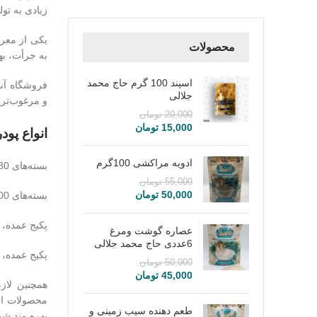
زیادی به تول
یکی از معرو
محصولات
به جرأت، به
اسپند 100 گرم حاج محمد
فروشگاه آنل
جلالی
و مرغوب‌تری
20,000
تومان
15,000
تومان
انواع پود
ادویه مراکشی 100گرم
بسته‌های 80 گرمی پودر لیمو امانی سیاه
55,000
تومان
50,000
تومان
بسته‌های 100 گرمی پودر لیمو عمانی زرد
پکیج عمده، حاوی 12 بسته‌ 80 
عصاره گوشت ومرغ
6عددی حاج محمد جلالی
پکیج عمده، حاوی 12 بسته 100گرمی پ
50,000
تومان
45,000
تومان
همچنین لاز
محصولات از 
طعم دهنده سیب زمینی و
بهره مند شو