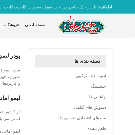
تماس با واحد پشتیبانی 09361163082
اطلاعیه:
⚠️ در حال حاضر پرداخت فقط به‌صورت کارت‌به‌کارت ان
صفحه اصلی
فروشگاه
پودر لیمو
دسته بندی ها
میوه لیمو 
ادویه جات ترکیبی
شیراز، جهرم
و کاربردهای 
جینسینگ
چاشنی ها
لیمو امان
دمنوش های گیاهی
در کشور عما
سبدهای اقتصادی تخفیف دار
امانی می با
طعم دهنده
لیمو امانی