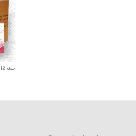
بسته 12 عددی پودر لیمو سیاه 80 گرم (عمده)