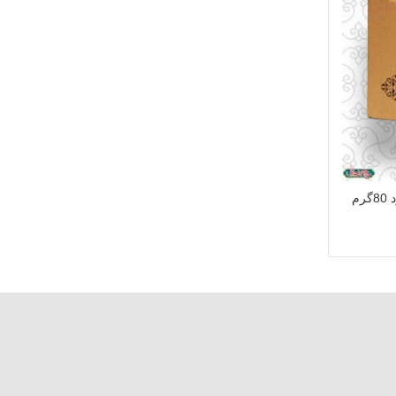
بسته 12 عددی پودر لیمو امانی زرد 80گرم