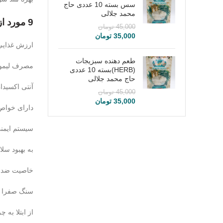
سس بسته 10 عددی حاج
محمد جلالی
9 مورد از فواید لیمو امانی برای سلامتی
45,000
تومان
35,000
تومان
ارزش غذایی 
طعم دهنده سبزیجات
مصرف لیمو 
(HERB)بسته 10 عددی
حاج محمد جلالی
آنتی اکسیدان
45,000
تومان
35,000
تومان
دارای خواص
سیستم ایمنی
به بهبود س
خاصیت ضد س
سنگ صفرا ر
از ابتلا به