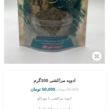
بزرگنمایی تصویر
ادویه مراکشی 100گرم
50,000
تومان
55,000
تومان
ادویه مراکشی یا موراکو
برای سوپ-مرغ-استانبولی