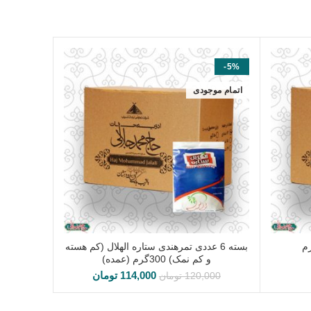
-5%
اتمام موجودی
بسته 6 عددی تمرهندی ستاره الهلال (کم هسته
اطلاعات بیشتر
و کم نمک) 300گرم (عمده)
114,000
تومان
120,000
تومان