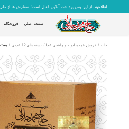
تماس با واحد پشتیبانی 09361163082
اطلاعیه:
از این پس پرداخت آنلاین فعال است؛ سفارش ها از طر
صفحه اصلی
فروشگاه
خانه
فروش عمده ادویه و چاشنی غذا
بسته های 12 عددی
بسته 12 عددی ماسالا گوجه 100 گرم