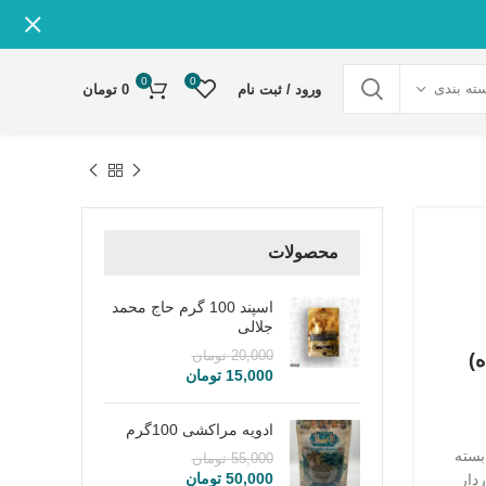
0
0
ته بندی
ورود / ثبت نام
0
تومان
محصولات
اسپند 100 گرم حاج محمد
جلالی
20,000
تومان
15,000
تومان
ادویه مراکشی 100گرم
 بسته
55,000
تومان
50,000
تومان
رخوردار