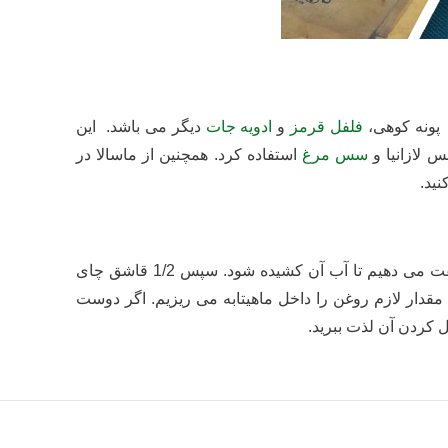
پونه کوهی،
فلفل قرمز
و
ادویه جات
دیگر می باشد. این
 لازانیا و
سس مرغ
استفاده کرد. همچنین از ماسالا در
ید.
در ابتدا گوجه های را رنده یا خرد کرده و سپس داخل ماهیتابه می ریزیم. بعد گوجه های خورد شده یا رنده شده را خوب تفت می دهیم تا آب آن کشیده شود. سپس 1/2 قاشق چای
قدار لازم روغن را داخل ماهیتابه می ریزیم. اگر دوست
ل کردن آن لذت ببرید.