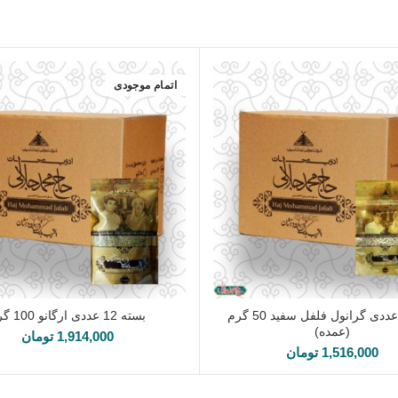
اتمام موجودی
بسته 6 عددی گرانول فلفل سفید 50 گرم
بسته 12 عددی ارگانو 100 گرم
افزودن به سبد خرید
اطلاعات بیشتر
(عمده)
1,914,000
تومان
1,516,000
تومان