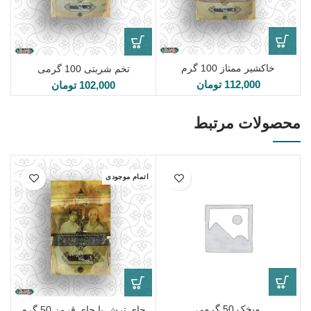
خاکشیر ممتاز 100 گرم
تخم شربتی 100 گرمی
112,000
تومان
102,000
تومان
محصولات مرتبط
اتمام موجودی
میخک 50 گرمی
چای ترش یا چای قرمز 50 گرم