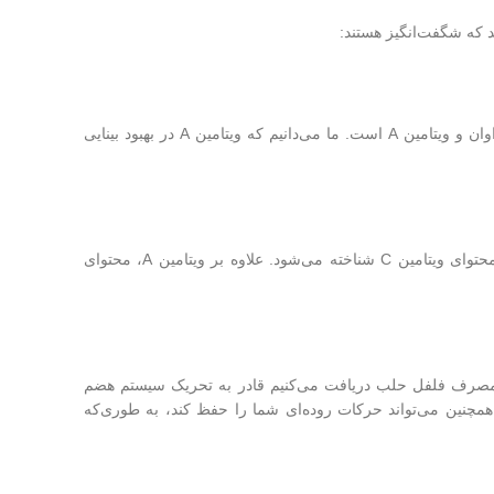
د که شگفت‌انگیز هستند:
رنگ قرمز روشن فلفل حلب نشان‌دهنده این است که این فلفل حاوی آنتی اکسیدان فراوان و ویتامین A است. ما می‌دانیم که ویتامین A در بهبود بینایی
توانایی تقویت سیستم ایمنی بدن به‌عنوان یکی از فواید سلامتی فلفل پول بیبر به دلیل محتوای ویتامین C شناخته می‌شود. علاوه بر ویتامین A، محتوای
مصرف فلفل حلب دریافت می‌کنیم قادر به تحریک سیستم هضم
همچنین می‌تواند حرکات روده‌ای شما را حفظ کند، به طوری‌که