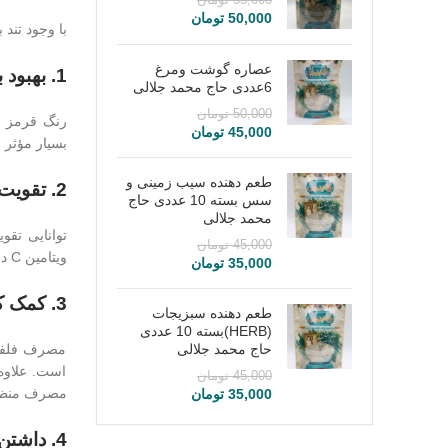
55,000
تومان
50,000
تومان
با وجود تند
عصاره گوشت ومرغ
1. بهبود بینایی؛
6عددی حاج محمد جلالی
50,000
تومان
45,000
تومان
بسیار مؤثر 
طعم دهنده سیب زمینی و
2. تقویت سیستم ایمنی بدن؛
سس بسته 10 عددی حاج
محمد جلالی
45,000
تومان
ویتامین C در
35,000
تومان
3. کمک کننده هضم غذا؛
طعم دهنده سبزیجات
(HERB)بسته 10 عددی
حاج محمد جلالی
مصرف فلفل 
است. علاوه 
45,000
تومان
مصرف منظم و
35,000
تومان
4. داشتن قلب سالم؛