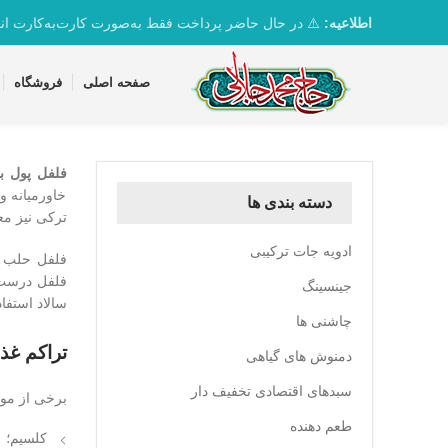
تماس با واحد پشتیبانی 09361163082
اطلاعیه:
⚠️ در حال حاضر پرداخت فقط به‌صورت کارت‌به‌کارت ان
صفحه اصلی
فروشگاه
فلفل پول بی
خاورمیانه و 
دسته بندی ها
ترکی نیز مع
ادویه جات ترکیبی
فلفل حلب با
فلفل درست م
جینسینگ
سالاد استفا
چاشنی ها
تراکم غذا
دمنوش های گیاهی
سبدهای اقتصادی تخفیف دار
برخی از مواد
طعم دهنده
کلسیم؛