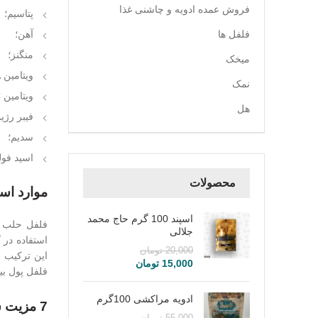
فروش عمده ادویه و چاشنی غذا
پتاسیم؛
فلفل ها
آهن؛
منگنز؛
میخک
ویتامین A؛
نمک
ویتامین C؛
هل
فیبر رژی
سدیم؛
اسید فول
محصولات
موارد است
اسپند 100 گرم حاج محمد
فلفل حلب مع
جلالی
استفاده در 
20,000
تومان
این ترکیب 
15,000
تومان
فلفل پول بی
ادویه مراکشی 100گرم
7 مزیت شگفت انگیز فلفل پول بیبر