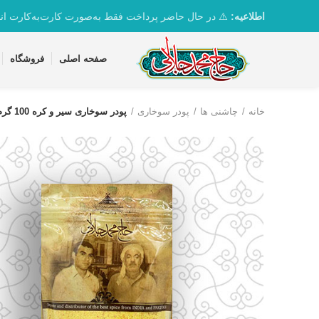
تماس با واحد پشتیبانی 09361163082
اطلاعیه:
⚠️ در حال حاضر پرداخت فقط به‌صورت کارت‌به‌کارت ان
صفحه اصلی
فروشگاه
خانه
چاشنی ها
پودر سوخاری
پودر سوخاری سیر و کره 100 گرم حاج محمد جلالی