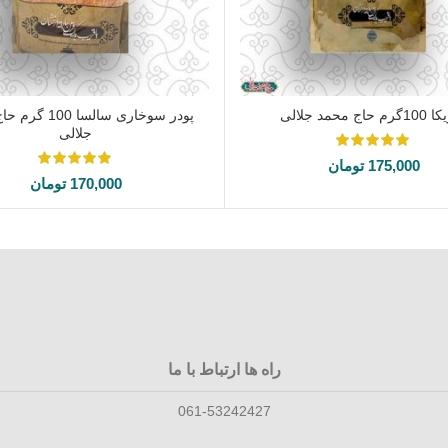
 حاج محمد جلالی
پودر سوخاری سالسا 
افزودن به سبد خرید
افزودن به سبد خرید
جلالی
175,000
تومان
170,000
تومان
راه ها ارتباط با ما
061-53242427