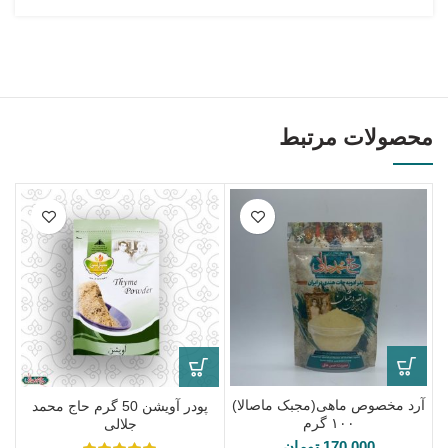
محصولات مرتبط
آرد مخصوص ماهی(مجبک ماصالا)
پودر آویشن 50 گرم حاج محمد
۱۰۰ گرم
جلالی
170,000
تومان