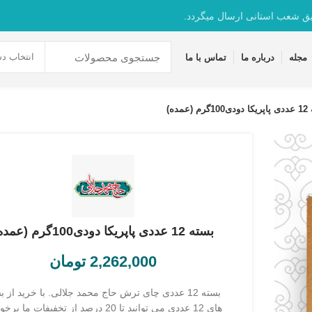
یق شعب استانی ارسال میگردد.
انتخاب دس
مجله
درباره ما
تماس با ما
 (عمده)
بسته 12 عددی پاپریکا دودی100گرم (عمده)
2,262,000
تومان
بسته 12 عددی چای ترش حاج محمد جلالی. با خرید از ب
های 12 عددی می توانید تا 20 درصد از تخفیفات ما ب