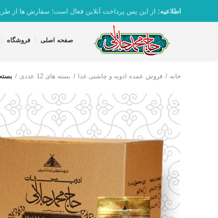
تماس با واحد پشتیبانی 09361163082
اطلاعیه:
از این پس پرداخت آنلاین فعال است؛ سفارش ها از طر
صفحه اصلی
فروشگاه
خانه
فروش عمده ادویه و چاشنی غذا
بسته های 12 عددی
بسته 12 عددی پاپریکا دودی100گرم