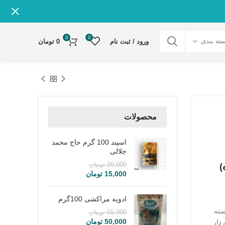
0
0
ته بندی
ورود / ثبت نام
0
تومان
محصولات
اسپند 100 گرم حاج محمد
جلالی
20,000
تومان
15,000
تومان
ادویه مراکشی 100گرم
سته
55,000
تومان
50,000
تومان
رخوردار