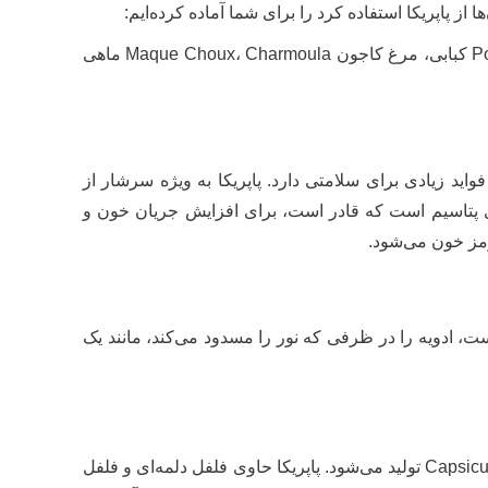
از پاپریکا استفاده کرد را برای شما آماده کرده‌ایم:
سس خمیر مرغ پاپریکا دودی، خورشت مجارستانی، مرغ پورتوریکویی، سالسای تفت داده شده و تازه فلفل دلمه‌ای، Polenta کبابی، مرغ کاجون Maque Choux، Charmoula ماهی
اید زیادی برای سلامتی دارد. پاپریکا به ویژه سرشار از
ادیر زیادی پتاسیم است که قادر است، برای افزایش جریان خون و
ست، ادویه را در ظرفی که نور را مسدود می‌کند، مانند یک
پاپریکا یک چاشنی جهانی و یک ادویه پرکاربرد در دنیا است. این چاشنی، ترکیبی از فلفل خشک است که از خانواده Capsicum annum تولید می‌شود. پاپریکا حاوی فلفل دلمه‌ای و فلفل