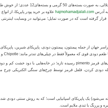
ایتالیایی و پاپریکای دودی حاج‌ محمد ج
 به آدرس
hajmohamadjalali.com
علاوه بر خرید پودر پاپریکا، از انوا
رار گرفته است که در صورت تمایل؛ می‌توانید در وبسایت اینترنتی
 در سراسر جهان از جمله پیمنتون، پیمنتون دودی، پاپریکای شیرین، پاپریکا
ط در چیلی‌های تندتر مانند: Chipotle و Pasilla de Oaxaca یافت می‌شود، تشخیص دهید.
Paprika پاپریکای شیرین دودی؛ با خشک کردن فلفل‌های قرمز pimento رسیده تازه؛
له دودی کردن، فلفل قرمز توسط چرخ‌های سنگی الکتریکی چرخ می‌ش
ه نیز گفته می‌شود) یک پاپریکای اسپانیایی است؛ که به روش سنتی دودی 
ره و پررنگ با تندی ملایم است.