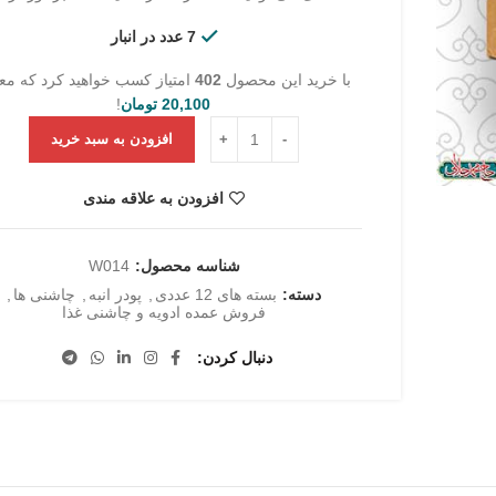
7 عدد در انبار
با خرید این محصول
402
امتیاز کسب خواهید کرد که مع
20,100
تومان
!
بسته 12 عددی پودر انبه 100 گرم عدد
افزودن به سبد خرید
افزودن به علاقه مندی
شناسه محصول:
W014
دسته:
بسته های 12 عددی
,
پودر انبه
,
چاشنی ها
,
فروش عمده ادویه و چاشنی غذا
دنبال کردن