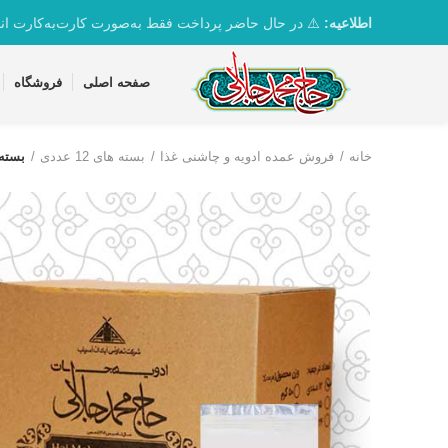
تماس با واحد پشتیبانی 09361163082
اطلاعیه:
⚠️ در حال حاضر پرداخت فقط به‌صورت کارت‌به‌کارت ان
صفحه اصلی
فروشگاه
خانه
فروش عمده ادویه و چاشنی غذا
بسته های 12 عددی
بسته 12 عددی پودر انبه 00