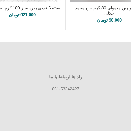
چوب دارچین معمولی 80 گرم حاج محمد
بسته 6 عددی زیره سبز 100 گرم آسیاب شده
افزودن به سبد خرید
افزودن به سبد خرید
جلالی
921,000
تومان
98,000
تومان
راه ها ارتباط با ما
061-53242427