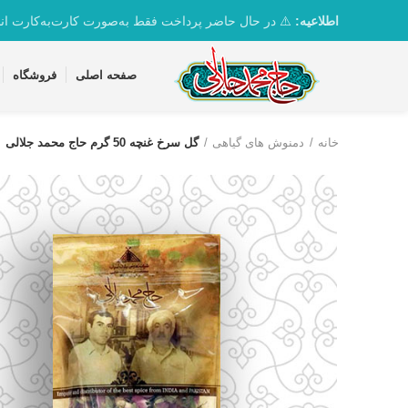
تماس با واحد پشتیبانی 09361163082
اطلاعیه:
⚠️ در حال حاضر پرداخت فقط به‌صورت کارت‌به‌کارت ان
صفحه اصلی
فروشگاه
خانه
دمنوش های گیاهی
گل سرخ غنچه 50 گرم حاج محمد جلالی