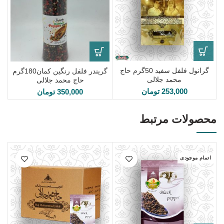
گرانول فلفل سفید 50گرم حاج
گریندر فلفل رنگین کمان180گرم
محمد جلالی
حاج محمد جلالی
253,000
تومان
350,000
تومان
محصولات مرتبط
اتمام موجودی