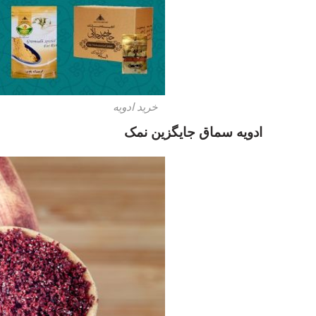
خرید ادویه
ادویه سماق جایگزین نمک