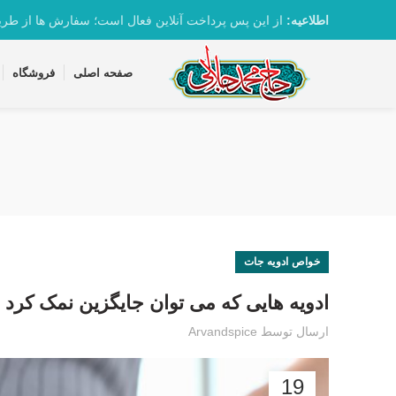
تماس با واحد پشتیبانی 09361163082
اطلاعیه:
از این پس پرداخت آنلاین فعال است؛ سفارش ها از طر
صفحه اصلی
فروشگاه
خواص ادویه جات
ادویه هایی که می توان جایگزین نمک کرد
ارسال توسط
Arvandspice
19