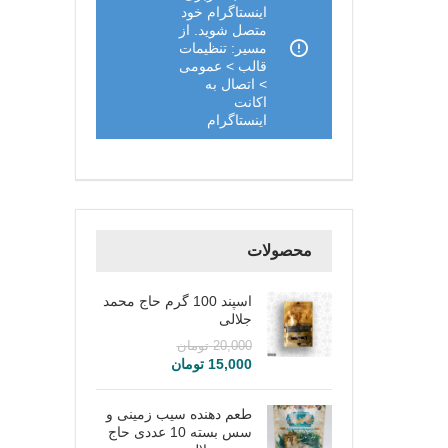
اینستاگرام خود
متصل شوید. از
مسیر: تنظیمات
قالب > عمومی
> اتصال به
اکانت
اینستاگرام
محصولات
اسپند 100 گرم حاج محمد
جلالی
20,000
تومان
15,000
تومان
طعم دهنده سیب زمینی و
سس بسته 10 عددی حاج